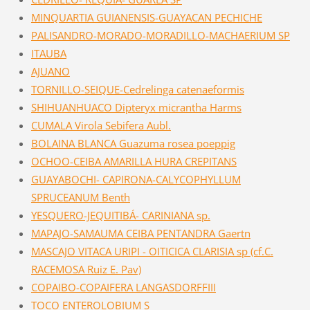
MINQUARTIA GUIANENSIS-GUAYACAN PECHICHE
PALISANDRO-MORADO-MORADILLO-MACHAERIUM SP
ITAUBA
AJUANO
TORNILLO-SEIQUE-Cedrelinga catenaeformis
SHIHUANHUACO Dipteryx micrantha Harms
CUMALA Virola Sebifera Aubl.
BOLAINA BLANCA Guazuma rosea poeppig
OCHOO-CEIBA AMARILLA HURA CREPITANS
GUAYABOCHI- CAPIRONA-CALYCOPHYLLUM
SPRUCEANUM Benth
YESQUERO-JEQUITIBÁ- CARINIANA sp.
MAPAJO-SAMAUMA CEIBA PENTANDRA Gaertn
MASCAJO VITACA URIPI - OITICICA CLARISIA sp (cf.C.
RACEMOSA Ruiz E. Pav)
COPAIBO-COPAIFERA LANGASDORFFIII
TOCO ENTEROLOBIUM S