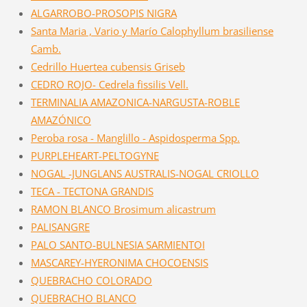
ALGARROBO-PROSOPIS NIGRA
Santa Maria , Vario y Marío Calophyllum brasiliense
Camb.
Cedrillo Huertea cubensis Griseb
CEDRO ROJO- Cedrela fissilis Vell.
TERMINALIA AMAZONICA-NARGUSTA-ROBLE
AMAZÓNICO
Peroba rosa - Manglillo - Aspidosperma Spp.
PURPLEHEART-PELTOGYNE
NOGAL -JUNGLANS AUSTRALIS-NOGAL CRIOLLO
TECA - TECTONA GRANDIS
RAMON BLANCO Brosimum alicastrum
PALISANGRE
PALO SANTO-BULNESIA SARMIENTOI
MASCAREY-HYERONIMA CHOCOENSIS
QUEBRACHO COLORADO
QUEBRACHO BLANCO