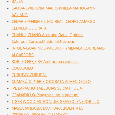
BALSA
CAOBA-SWIETENIA MACROPHILLA-MAHOGANY-
AGUANO
CEDAR SPANISH-CEDRO REAL- CEDRO AMARGO-
CEDRELA ODORATA
CHANUL,CHANÓ,Aceituno;Batea;Quinilla
Colorada,Corozo,Muidotial;Nevavac
JATOBÁ-GUAPINOL-PAQUIÓ-HYMENAEA COURBARIL-
ALGARROBO
ROBLE CEREJEIRA-Amburana cearensis
COCOBOLO
CURUPAY-CURUPAU
CUMARÚ-DIPTERIX ODORATA-ALMENDRILLO
IPE LAPACHO-TABEBUIAS SERRATIFOLIA
GRANADILLO-Platymiscium pinnatum
TIGER WOOD-ASTRONIUM GRAVEOLENS-JOBILLO
MASSARANDUBA-MANIKARA BIDENTATA
CEDRILLO- REQUIA- GUAREA SP