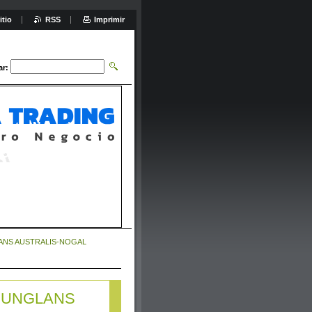
itio
RSS
Imprimir
ar:
uestro Negocio
ANS AUSTRALIS-NOGAL
JUNGLANS