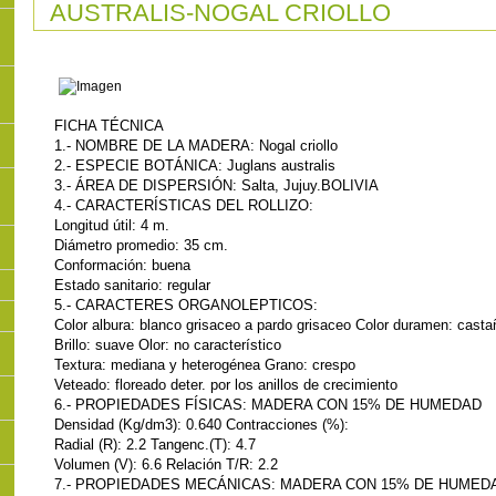
AUSTRALIS-NOGAL CRIOLLO
FICHA TÉCNICA
a;Quinilla
1.- NOMBRE DE LA MADERA: Nogal criollo
evavac
2.- ESPECIE BOTÁNICA: Juglans australis
3.- ÁREA DE DISPERSIÓN: Salta, Jujuy.BOLIVIA
4.- CARACTERÍSTICAS DEL ROLLIZO:
Longitud útil: 4 m.
Diámetro promedio: 35 cm.
Conformación: buena
Estado sanitario: regular
5.- CARACTERES ORGANOLEPTICOS:
Color albura: blanco grisaceo a pardo grisaceo Color duramen: casta
Brillo: suave Olor: no característico
Textura: mediana y heterogénea Grano: crespo
Veteado: floreado deter. por los anillos de crecimiento
6.- PROPIEDADES FÍSICAS: MADERA CON 15% DE HUMEDAD
Densidad (Kg/dm3): 0.640 Contracciones (%):
Radial (R): 2.2 Tangenc.(T): 4.7
Volumen (V): 6.6 Relación T/R: 2.2
7.- PROPIEDADES MECÁNICAS: MADERA CON 15% DE HUMED