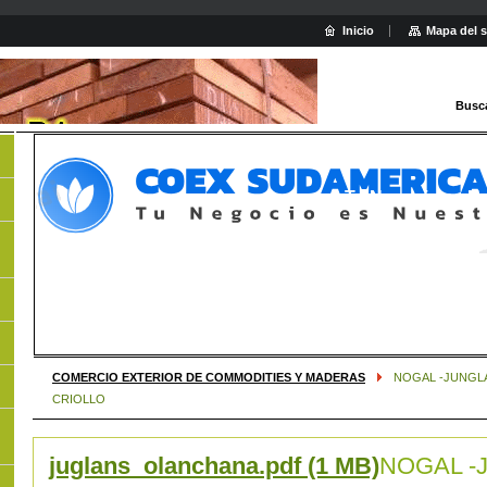
Inicio
Mapa del s
Busc
com
Tu Negocio es N
-
COMERCIO EXTERIOR DE COMMODITIES Y MADERAS
NOGAL -JUNGL
CRIOLLO
juglans_olanchana.pdf (1 MB)
NOGAL -