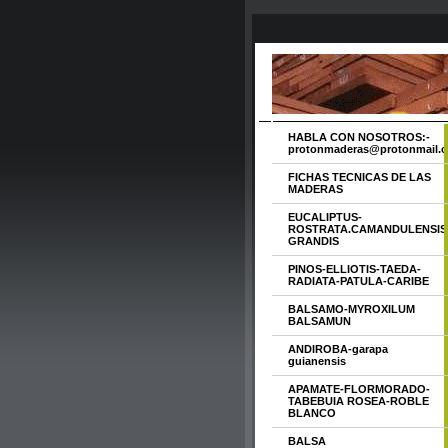
HABLA CON NOSOTROS:-
protonmaderas@protonmail.
FICHAS TECNICAS DE LAS
MADERAS
EUCALIPTUS-
ROSTRATA.CAMANDULENSIS
GRANDIS
PINOS-ELLIOTIS-TAEDA-
RADIATA-PATULA-CARIBE
BALSAMO-MYROXILUM
BALSAMUN
ANDIROBA-garapa
guianensis
APAMATE-FLORMORADO-
TABEBUIA ROSEA-ROBLE
BLANCO
BALSA