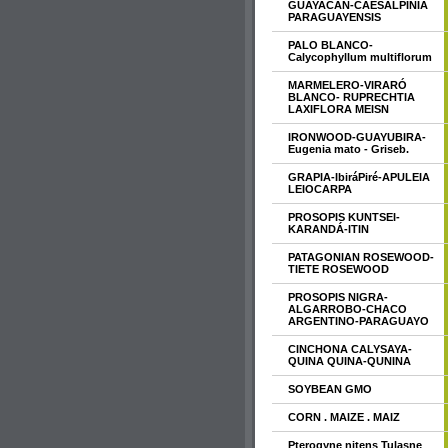
GUAYACAN-CAESALPINIA
PARAGUAYENSIS
PALO BLANCO-
Calycophyllum multiflorum
MARMELERO-VIRARÓ
BLANCO- RUPRECHTIA
LAXIFLORA MEISN
IRONWOOD-GUAYUBIRA-
Eugenia mato - Griseb.
GRAPIA-IbiráPiré-APULEIA
LEIOCARPA
PROSOPIS KUNTSEI-
KARANDÁ-ITIN
PATAGONIAN ROSEWOOD-
TIETE ROSEWOOD
PROSOPIS NIGRA-
ALGARROBO-CHACO
ARGENTINO-PARAGUAYO
CINCHONA CALYSAYA-
QUINA QUINA-QUNINA
SOYBEAN GMO
CORN . MAIZE . MAIZ
Pterogyne nitens Tulasne