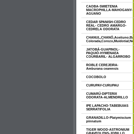
CAOBA-SWIETENIA
MACROPHILLA-MAHOGANY-
AGUANO
CEDAR SPANISH-CEDRO
REAL- CEDRO AMARGO-
CEDRELA ODORATA
CHANUL,CHANÓ,Aceituno;Bate
Colorada,Corozo,Muidotial;N
JATOBÁ-GUAPINOL-
PAQUIÓ-HYMENAEA
COURBARIL- ALGARROBO
ROBLE CEREJEIRA-
Amburana cearensis
COCOBOLO
CURUPAY-CURUPAU
CUMARÚ-DIPTERIX
ODORATA-ALMENDRILLO
IPE LAPACHO-TABEBUIAS
SERRATIFOLIA
GRANADILLO-Platymiscium
pinnatum
TIGER WOOD-ASTRONIUM
GRAVEOLENS-JOBILLO