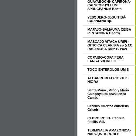
GUAYABOCHI- CAPIRONA-
CALYCOPHYLLUM
SPRUCEANUM Benth
YESQUERO-JEQUITIBÁ-
CARINIANA sp.
MAPAJO-SAMAUMA CEIBA
PENTANDRA Gaertn
MASCAJO VITACA URIPI -
OITICICA CLARISIA sp (cf.C.
RACEMOSA Ruiz E. Pav)
COPAIBO-COPAIFERA
LANGASDORFFIII
TOCO ENTEROLOBIUM S
ALGARROBO-PROSOPIS
NIGRA
Santa Maria , Vario y Marío
Calophyllum brasiliense
Camb.
Cedrillo Huertea cubensis
Griseb
CEDRO ROJO- Cedrela
fissilis Vell.
TERMINALIA AMAZONICA-
NARGUSTA-ROBLE